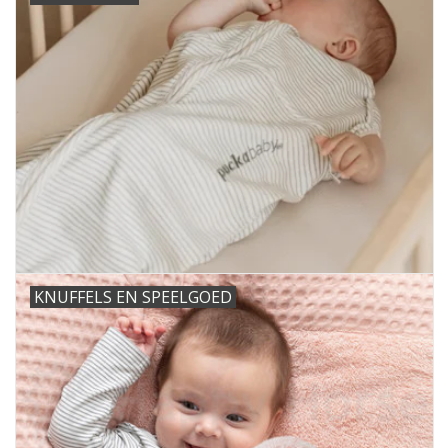
Speelgoed
Cadeaubonnen
Merken
Cadeaubon
KNUFFELS EN SPEELGOED