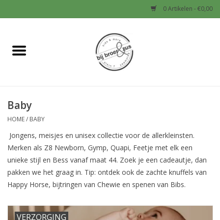
0 Artikelen - €0,00
Home
Nieuw
Baby
Baby
HOME
/
BABY
Jongens
Jongens, meisjes en unisex collectie voor de allerkleinsten.
Merken als Z8 Newborn, Gymp, Quapi, Feetje met elk een
Meisjes
unieke stijl en Bess vanaf maat 44. Zoek je een cadeautje, dan
pakken we het graag in. Tip: ontdek ook de zachte knuffels van
Happy Horse, bijtringen van Chewie en spenen van Bibs.
Sale!
Schoenen en Tassen
VERZORGING