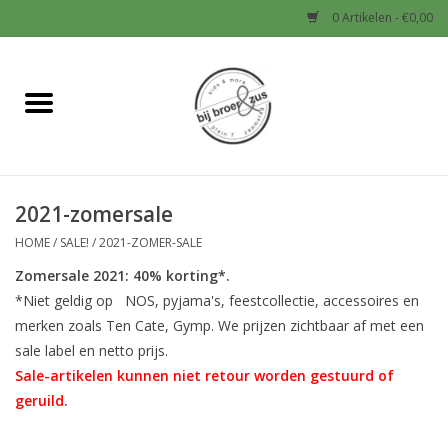
0 Artikelen - €0,00
Home
Nieuw
2021-zomersale
Baby
HOME
/
SALE!
/
2021-ZOMER-SALE
Jongens
Zomersale 2021: 40% korting*.
*Niet geldig op NOS, pyjama's, feestcollectie, accessoires en
Meisjes
merken zoals Ten Cate, Gymp. We prijzen zichtbaar af met een
sale label en netto prijs.
Sale-artikelen kunnen niet retour worden gestuurd of
Sale!
geruild.
Schoenen en Tassen