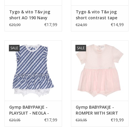
Tygo & vito T&v jog
Tygo & vito T&v jog
short AO 190 Navy
short contrast tape
190 Navy
€17,99
€14,99
€29,99
€24,99
SALE
SALE
Gymp BABYPAKJE -
Gymp BABYPAKJE -
PLAYSUIT - NEOLA -
ROMPER WITH SKIRT
BLAUW/WIT
OFF-WHITE/VIEUX-
€17,99
€19,99
€29,95
€39,95
ROSE