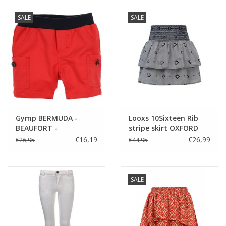
SALE
SALE
Gymp BERMUDA -
Looxs 10Sixteen Rib
BEAUFORT -
stripe skirt OXFORD
BABY&TODD ROOD
BLUE
€16,19
€26,99
€26,95
€44,95
SALE