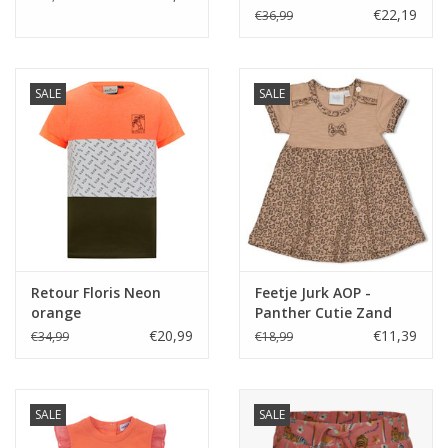
€22,19
€36,99
SALE
SALE
Retour Floris Neon
Feetje Jurk AOP -
orange
Panther Cutie Zand
€20,99
€11,39
€34,99
€18,99
SALE
SALE