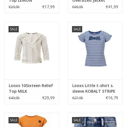
Top LEMON
Oversized Jacket
PEACH
€17,99
€41,99
€29,95
€69,95
SALE
SALE
Looxs 10Sixteen Relief
Looxs Little t-shirt s.
Top MILK
sleeve KOBALT STRIPE
€29,99
€16,79
€49,95
€27,95
SALE
SALE