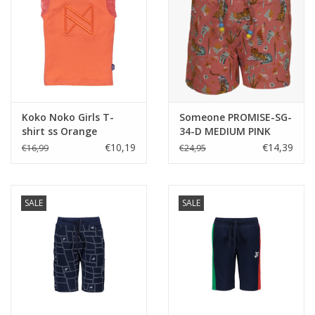
Koko Noko Girls T-
Someone PROMISE-SG-
shirt ss Orange
34-D MEDIUM PINK
€10,19
€14,39
€16,99
€24,95
SALE
SALE