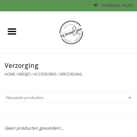
0 Artikelen - €0,00
Home
Nieuw
Verzorging
Baby
HOME
/
MEISJES
/
ACCESSOIRES
/
VERZORGING
Jongens
Meisjes
Sale!
Geen producten gevonden!...
Schoenen en Tassen