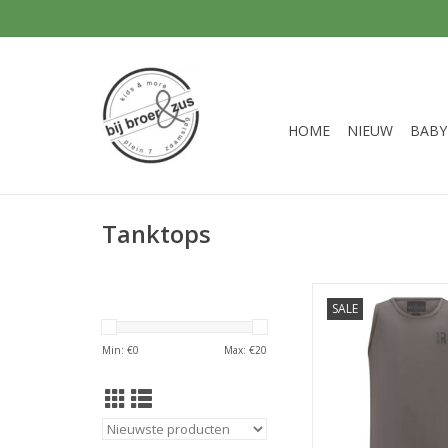
HOME
NIEUW
BABY
Tanktops
Retour Sasha grey b
SALE
collectie -
TOEVOEGEN AAN WI
Min: €
0
Max: €
20