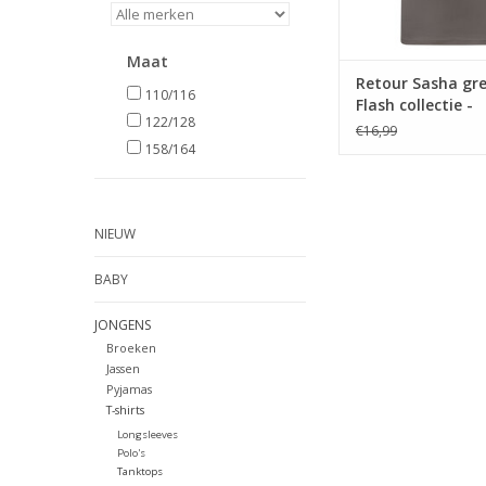
Maat
Retour Sasha gr
110/116
Flash collectie -
122/128
€16,99
158/164
NIEUW
BABY
JONGENS
Broeken
Jassen
Pyjamas
T-shirts
Longsleeves
Polo's
Tanktops