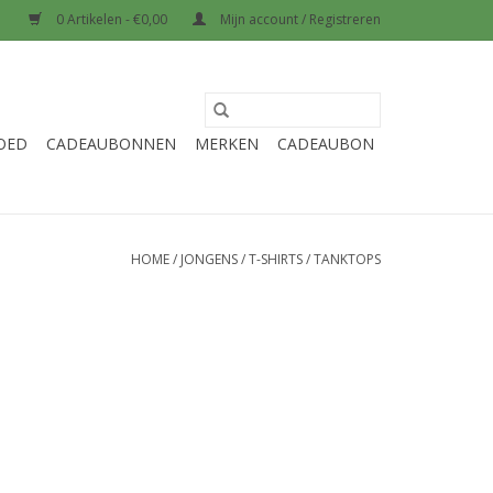
0 Artikelen - €0,00
Mijn account / Registreren
OED
CADEAUBONNEN
MERKEN
CADEAUBON
HOME
/
JONGENS
/
T-SHIRTS
/
TANKTOPS