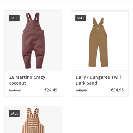
Speelgoed
SALE
SALE
Cadeaubonnen
Merken
Cadeaubon
Z8 Martino Crazy
Daily7 Dungaree Twill
coconut
Dark Sand
€24,49
€34,96
€34,99
€49,95
SALE