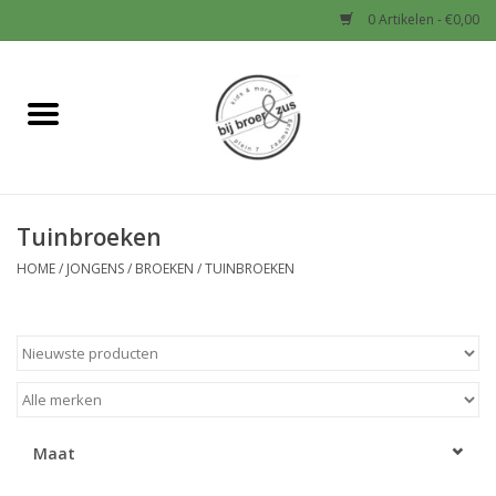
0 Artikelen - €0,00
Home
Nieuw
Tuinbroeken
Baby
HOME
/
JONGENS
/
BROEKEN
/
TUINBROEKEN
Jongens
Meisjes
Sale!
Maat
Schoenen en Tassen