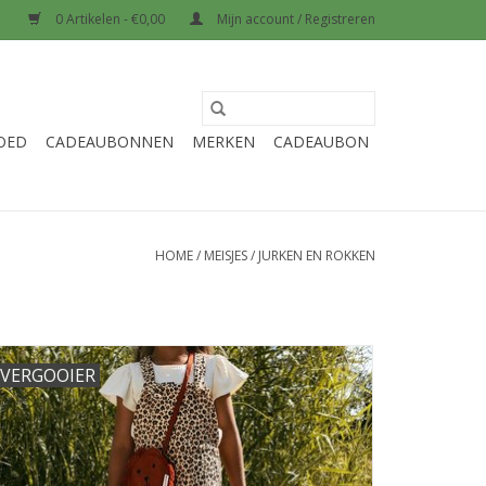
0 Artikelen - €0,00
Mijn account / Registreren
OED
CADEAUBONNEN
MERKEN
CADEAUBON
HOME
/
MEISJES
/
JURKEN EN ROKKEN
VERGOOIER