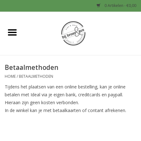
0 Artikelen - €0,00
Home
Nieuw
Betaalmethoden
Baby
HOME
/
BETAALMETHODEN
Jongens
Tijdens het plaatsen van een online bestelling, kan je online
betalen met Ideal via je eigen bank, creditcards en paypall.
Meisjes
Hieraan zijn geen kosten verbonden.
In de winkel kan je met betaalkaarten of contant afrekenen.
Sale!
Schoenen en Tassen