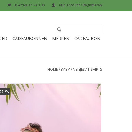
0 Artikelen - €0,00
Mijn account / Registreren
OED
CADEAUBONNEN
MERKEN
CADEAUBON
HOME
/
BABY
/
MEISJES
/
T-SHIRTS
OPS