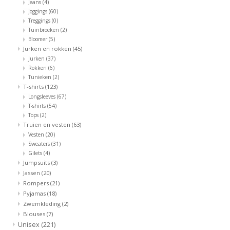
Jeans
(4)
Joggings
(60)
Treggings
(0)
Tuinbroeken
(2)
Bloomer
(5)
Jurken en rokken
(45)
Jurken
(37)
Rokken
(6)
Tunieken
(2)
T-shirts
(123)
Longsleeves
(67)
T-shirts
(54)
Tops
(2)
Truien en vesten
(63)
Vesten
(20)
Sweaters
(31)
Gilets
(4)
Jumpsuits
(3)
Jassen
(20)
Rompers
(21)
Pyjamas
(18)
Zwemkleding
(2)
Blouses
(7)
Unisex
(221)