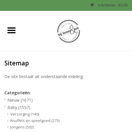
0 Artikelen - €0,00
Home
Nieuw
Sitemap
Baby
De site bestaat uit onderstaande indeling:
Jongens
Categorieën:
Meisjes
Nieuw
(1671)
Baby
(1557)
Sale!
Verzorging
(140)
Knuffels en speelgoed
(273)
Jongens
(502)
Schoenen en Tassen