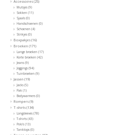
Accessoires
(25)
Mutsjes
(9)
Speelgoed
Sokken
(11)
Sjaals
(0)
Handschoenen
(0)
Cadeaubonnen
Schoenen
(4)
Strikjes
(0)
Boxpakjes
(16)
Merken
Broeken
(171)
Lange broeken
(17)
Korte broeken
(42)
Cadeaubon
Jeans
(9)
Joggings
(94)
Tuinbroeken
(9)
Jassen
(19)
Jacks
(5)
Pak
(1)
Bodywarmers
(0)
Rompers
(9)
T-shirts
(134)
Longsleeves
(78)
T-shirts
(43)
Polo's
(13)
Tanktops
(0)