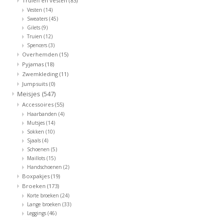
Truien en vesten
(83)
Vesten
(14)
Sweaters
(45)
Gilets
(9)
Truien
(12)
Spencers
(3)
Overhemden
(15)
Pyjamas
(18)
Zwemkleding
(11)
Jumpsuits
(0)
Meisjes
(547)
Accessoires
(55)
Haarbanden
(4)
Mutsjes
(14)
Sokken
(10)
Sjaals
(4)
Schoenen
(5)
Maillots
(15)
Handschoenen
(2)
Boxpakjes
(19)
Broeken
(173)
Korte broeken
(24)
Lange broeken
(33)
Leggings
(46)