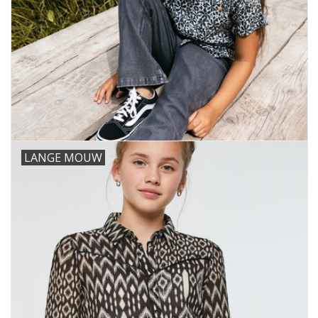
Speelgoed
Cadeaubonnen
Merken
Cadeaubon
LANGE MOUW