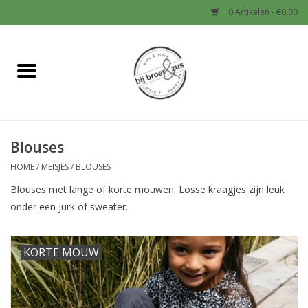
0 Artikelen - €0,00
Home
Nieuw
Blouses
Baby
HOME
/
MEISJES
/
BLOUSES
Jongens
Blouses met lange of korte mouwen. Losse kraagjes zijn leuk
onder een jurk of sweater.
Meisjes
KORTE MOUW
Sale!
Schoenen en Tassen