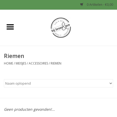
0 Artikelen - €0,00
Home
Nieuw
Riemen
Baby
HOME
/
MEISJES
/
ACCESSOIRES
/
RIEMEN
Jongens
Meisjes
Sale!
Geen producten gevonden!...
Schoenen en Tassen