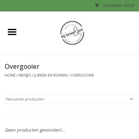
0 Artikelen - €0,00
Home
Nieuw
Overgooier
Baby
HOME
/
MEISJES
/
JURKEN EN ROKKEN
/
OVERGOOIER
Jongens
Meisjes
Sale!
Geen producten gevonden!...
Schoenen en Tassen