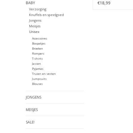
€18,99
BABY
Verzorging
Knuffels en speelgoed
Jongens
Meisjes
Unisex
Accessoires
Boxpakjes
Broeken
Rompers
T-shirts
Jassen
Pyjamas
Truien en vesten
Jumpsuits
Blouses
JONGENS
MEISJES
SALE!