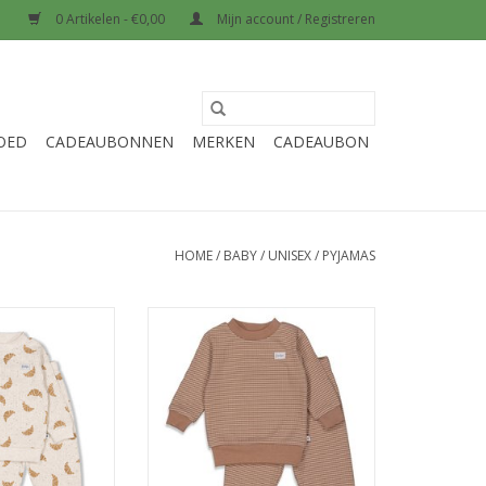
0 Artikelen - €0,00
Mijn account / Registreren
OED
CADEAUBONNEN
MERKEN
CADEAUBON
HOME
/
BABY
/
UNISEX
/
PYJAMAS
 wafel - Family
Feetje Pyjama wafel Bruin
ampagne 2024
Autumn special NOS
N WINKELWAGEN
TOEVOEGEN AAN WINKELWAGEN