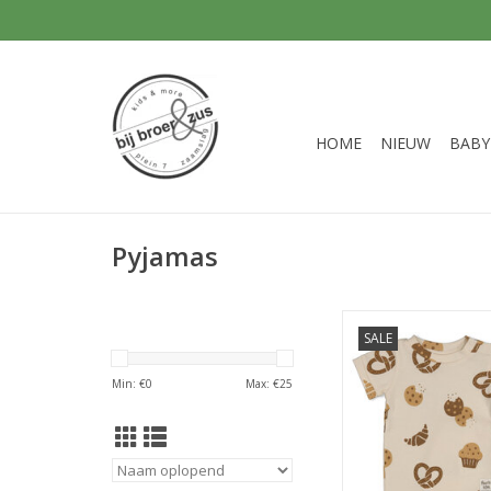
HOME
NIEUW
BABY
Pyjamas
Feetje Cosy Crumbs
SALE
Summerwear by Feetj
TOEVOEGEN AAN WI
Min: €
0
Max: €
25