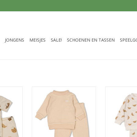
JONGENS
MEISJES
SALE!
SCHOENEN EN TASSEN
SPEELG
 - Premium
Feetje Feetje Wafel Pyjama Zand
Feetje Pyjama
e Offwhite
Edition Ch
TOEVOEGEN AAN WINKELWAGEN
NKELWAGEN
TOEVOEGEN AA