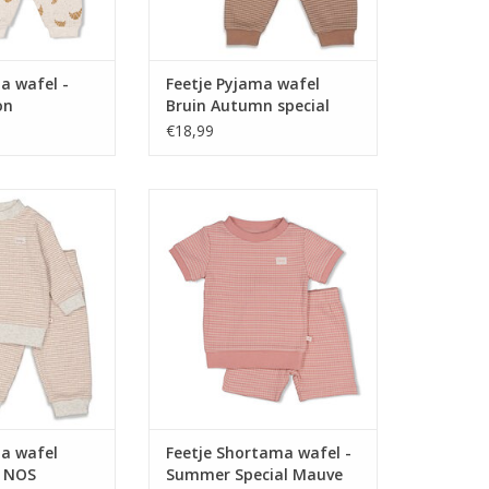
a wafel -
Feetje Pyjama wafel
on
Bruin Autumn special
2024
NOS
€18,99
afel Stroopwafel
Feetje Shortama wafel - Summer
OS
Special Mauve
N WINKELWAGEN
TOEVOEGEN AAN WINKELWAGEN
ma wafel
Feetje Shortama wafel -
l NOS
Summer Special Mauve