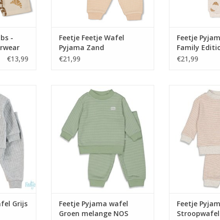
bs -
Feetje Feetje Wafel
Feetje Pyjam
rwear
Pyjama Zand
Family Editi
e
Champagne 
€13,99
€21,99
€21,99
l Grijs
Feetje Pyjama wafel Groen
Feetje Pyjama w
OS
melange NOS
N
NKELWAGEN
TOEVOEGEN AAN WINKELWAGEN
TOEVOEGEN AA
el Grijs
Feetje Pyjama wafel
Feetje Pyja
Groen melange NOS
Stroopwafe