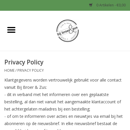
0 Artikelen - €0,00
Home
Nieuw
Privacy Policy
Baby
HOME
/
PRIVACY POLICY
Jongens
Klantgegevens worden vertrouwelijk gebruikt voor alle contact
vanuit Bij Broer & Zus:
Meisjes
- dit in verband met het informeren over een geplaatste
bestelling, al dan niet vanuit het aangemaakte klantaccount of
het achtergelaten mailadres bij een bestelling;
Sale!
- of om te informeren over acties en nieuwtjes via email bij het
abonneren op de nieuwsbrief. In elke nieuwsbrief bestaat de
Schoenen en Tassen