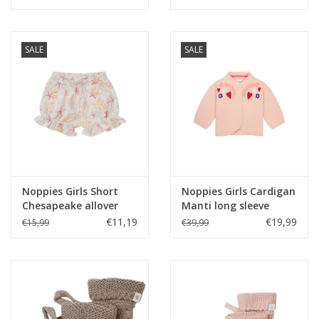
Rose Smoke NOS
SALE
SALE
Noppies Girls Short
Noppies Girls Cardigan
Chesapeake allover
Manti long sleeve
print Whisper White
Evening Sand Z25
€11,19
€19,99
€15,99
€39,99
Z24