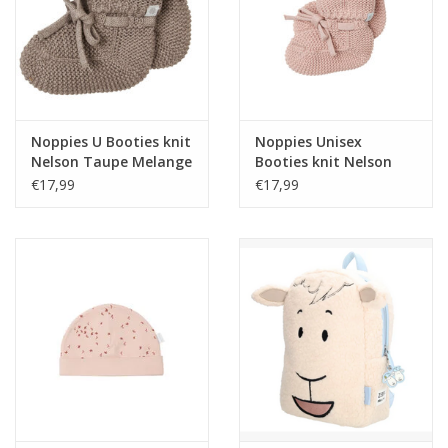
Noppies U Booties knit
Noppies Unisex
Nelson Taupe Melange
Booties knit Nelson
NOS
Rose Smoke NOS
€17,99
€17,99