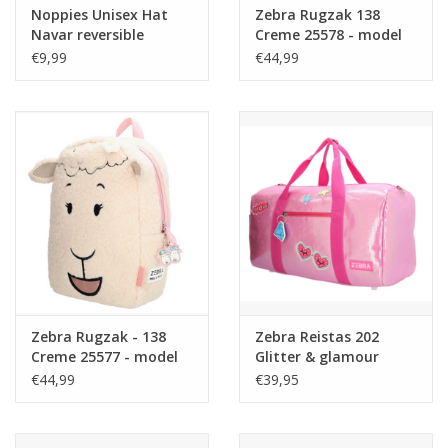
Noppies Unisex Hat
Zebra Rugzak 138
Navar reversible
Creme 25578 - model
allover print Rose
Mike
€9,99
€44,99
Smoke NOS
Zebra Rugzak - 138
Zebra Reistas 202
Creme 25577 - model
Glitter & glamour
Molly
€44,99
€39,95