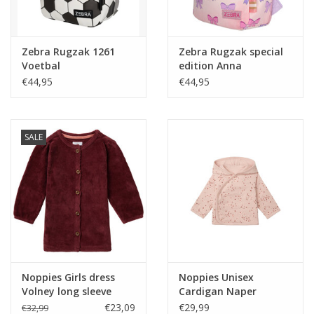
Zebra Rugzak 1261
Zebra Rugzak special
Voetbal
edition Anna
€44,95
€44,95
SALE
Noppies Girls dress
Noppies Unisex
Volney long sleeve
Cardigan Naper
Oxblood Red -W23
reversible all over print
€23,09
€29,99
€32,99