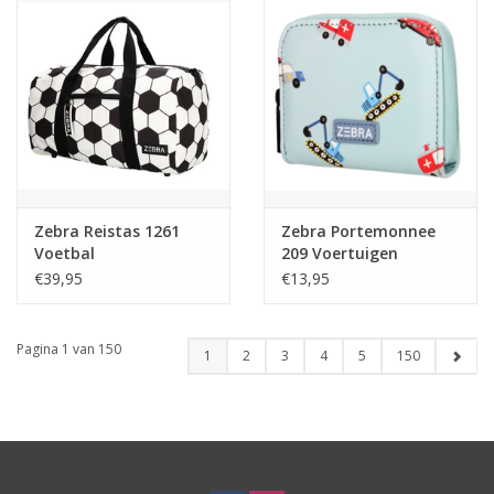
Zebra Reistas 1261
Zebra Portemonnee
Voetbal
209 Voertuigen
€39,95
€13,95
Pagina 1 van 150
1
2
3
4
5
150