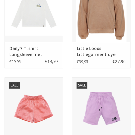
Daily7 T-shirt
Little Looxs
Longsleeve met
Littlegarment dye
Backprint Egret
sweater 104 W24
€14,97
€27,96
€29,95
€39,95
SALE
SALE