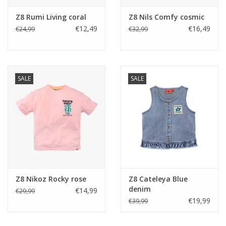
Z8 Rumi Living coral
Z8 Nils Comfy cosmic
€12,49
€16,49
€24,99
€32,99
SALE
SALE
Z8 Nikoz Rocky rose
Z8 Cateleya Blue
denim
€14,99
€29,99
€19,99
€39,99