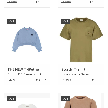
by Feetje Blauw
by Feetje Mint
€13,99
€13,99
€19,99
€19,99
SALE
SALE
THE NEW TNPetria
Sturdy T-shirt
Short OS Sweatshirt
oversized - Desert
Tempest W25
Fiesta Army
€30,06
€9,99
€42,95
€19,99
SALE
SALE