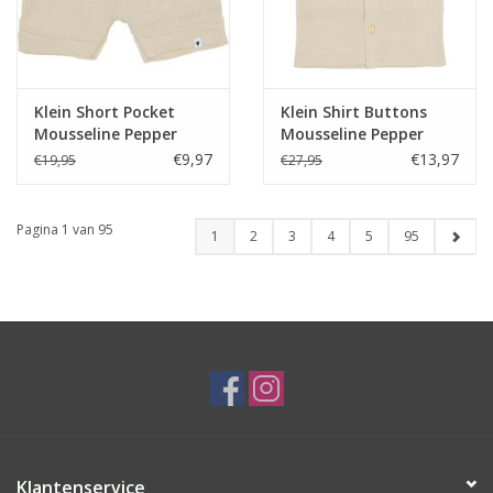
Klein Short Pocket
Klein Shirt Buttons
Mousseline Pepper
Mousseline Pepper
€9,97
€13,97
€19,95
€27,95
Pagina 1 van 95
1
2
3
4
5
95
Klantenservice