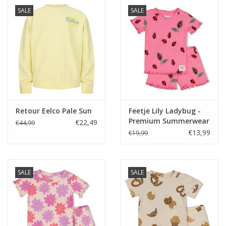
SALE
SALE
Retour Eelco Pale Sun
Feetje Lily Ladybug -
Premium Summerwear
€22,49
€44,99
by Feetje Roze
€13,99
€19,99
SALE
SALE