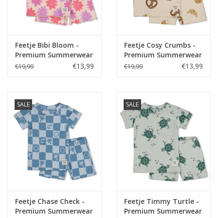
Feetje Bibi Bloom -
Feetje Cosy Crumbs -
Premium Summerwear
Premium Summerwear
by Feetje Lila
by Feetje Offwhite
€13,99
€13,99
€19,99
€19,99
SALE
SALE
Feetje Chase Check -
Feetje Timmy Turtle -
Premium Summerwear
Premium Summerwear