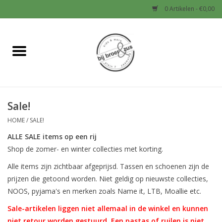
0 Artikelen - €0,00
Home
Nieuw
Sale!
Baby
HOME
/
SALE!
Jongens
ALLE SALE items op een rij
Shop de zomer- en winter collecties met korting.
Meisjes
Alle items zijn zichtbaar afgeprijsd. Tassen en schoenen zijn de
prijzen die getoond worden. Niet geldig op nieuwste collecties,
Sale!
NOOS, pyjama's en merken zoals Name it, LTB, Moallie etc.
Sale-artikelen liggen niet allemaal in de winkel en kunnen
Schoenen en Tassen
niet retour worden gestuurd. Een pastas of ruilen is niet