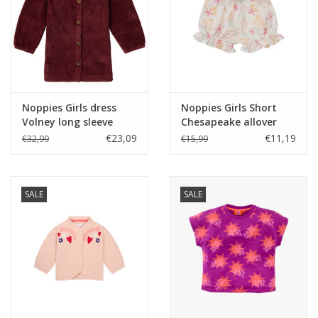
Noppies Girls dress
Noppies Girls Short
Volney long sleeve
Chesapeake allover
Oxblood Red -W23
print Whisper White
€23,09
€11,19
€32,99
€15,99
Z24
SALE
SALE