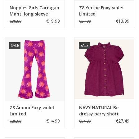
Noppies Girls Cardigan
Z8 Yinthe Foxy violet
Manti long sleeve
Limited
Evening Sand Z25
€19,99
€13,99
€39,99
€27,99
SALE
SALE
Z8 Amani Foxy violet
NAVY NATURAL Be
Limited
dressy berry short
sleeve
€14,99
€27,49
€29,99
€54,99