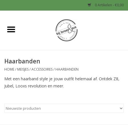
0 Artikelen - €0,00
Home
Nieuw
Haarbanden
Baby
HOME
/
MEISJES
/
ACCESSOIRES
/
HAARBANDEN
Jongens
Met een haarband style je jouw outfit helemaal af. Ontdek Z8,
Jubel, Looxs revolution en meer.
Meisjes
Sale!
Schoenen en Tassen