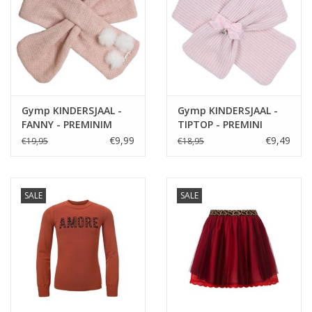
Gymp KINDERSJAAL -
Gymp KINDERSJAAL -
FANNY - PREMINIM
TIPTOP - PREMINI
VIEUX-ROSE
LICHTROSE
€9,99
€9,49
€19,95
€18,95
SALE
SALE