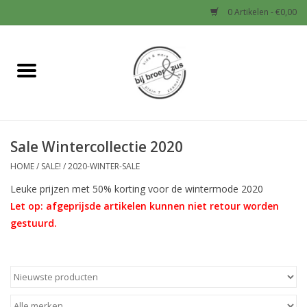
0 Artikelen - €0,00
Home
Nieuw
Sale Wintercollectie 2020
Baby
HOME
/
SALE!
/
2020-WINTER-SALE
Jongens
Leuke prijzen met 50% korting voor de wintermode 2020
Let op: afgeprijsde artikelen kunnen niet retour worden
Meisjes
gestuurd.
Sale!
Schoenen en Tassen