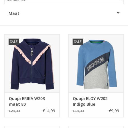
Speelgoed
Maat
Cadeaubonnen
SALE
SALE
Merken
Cadeaubon
Quapi ERIKA W203
Quapi ELOY W202
maat 80
Indigo Blue
€14,99
€9,99
€29,99
€19,99