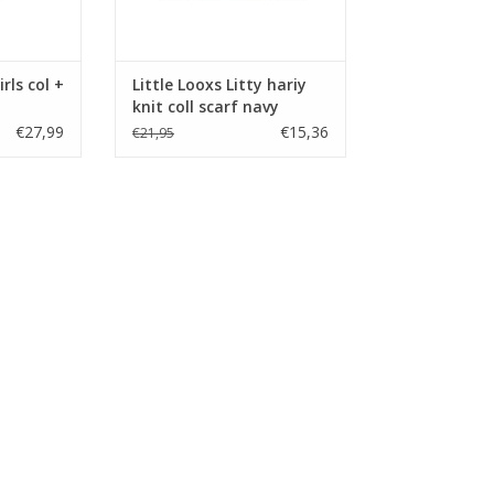
irls col +
Little Looxs Litty hariy
knit coll scarf navy
€27,99
€15,36
€21,95