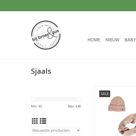
HOME
NIEUW
BABY
Sjaals
Like Flo Noe Flo girl
SALE
Spikkel
TOEVOEGEN AAN WI
Min: €
0
Max: €
40