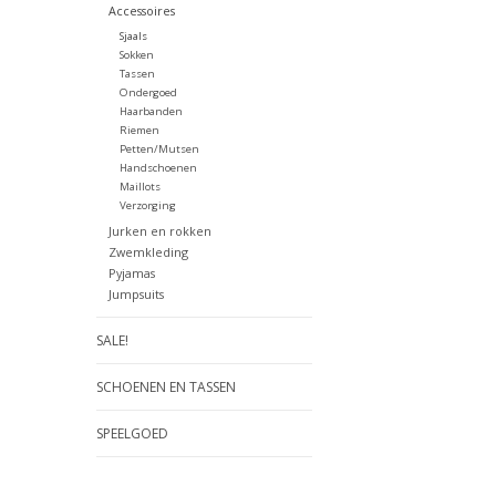
Accessoires
Sjaals
Sokken
Tassen
Ondergoed
Haarbanden
Riemen
Petten/Mutsen
Handschoenen
Maillots
Verzorging
Jurken en rokken
Zwemkleding
Pyjamas
Jumpsuits
SALE!
SCHOENEN EN TASSEN
SPEELGOED