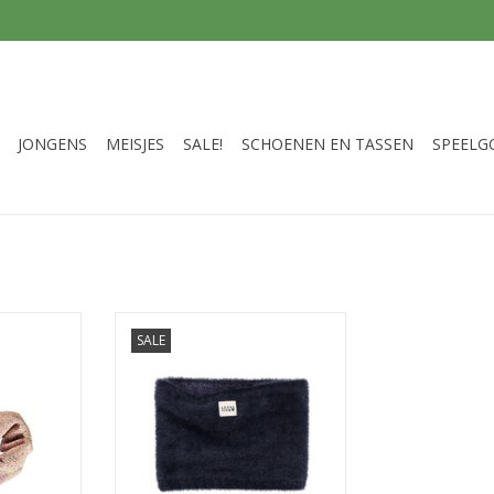
JONGENS
MEISJES
SALE!
SCHOENEN EN TASSEN
SPEELG
s col + hat
Little Looxs Litty hariy knit coll
SALE
scarf navy
NKELWAGEN
TOEVOEGEN AAN WINKELWAGEN