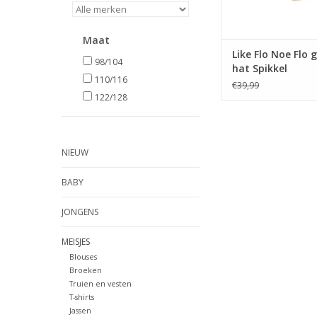
Maat
Like Flo Noe Flo g
98/104
hat Spikkel
110/116
€39,99
122/128
NIEUW
BABY
JONGENS
MEISJES
Blouses
Broeken
Truien en vesten
T-shirts
Jassen