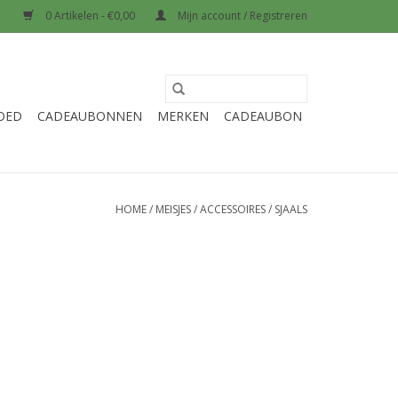
0 Artikelen - €0,00
Mijn account / Registreren
OED
CADEAUBONNEN
MERKEN
CADEAUBON
HOME
/
MEISJES
/
ACCESSOIRES
/
SJAALS