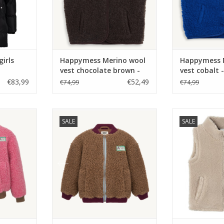
irls
Happymess Merino wool
Happymess 
vest chocolate brown -
vest cobalt -
€83,99
€52,49
€74,99
€74,99
o bomber
Happymess Merino bomber
Name it NMNLO
SALE
SALE
nk -
jacket teddy brown -
WAISTCOAT P
NKELWAGEN
TOEVOEGEN AAN WINKELWAGEN
TOEVOEGEN AA