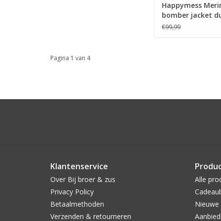
Happymess Meri
bomber jacket d
pink -
€99,99
Pagina 1 van 4
Klantenservice
Produ
Over Bij broer & zus
Alle pro
Privacy Policy
Cadeau
Betaalmethoden
Nieuwe 
Verzenden & retourneren
Aanbied