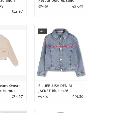
Solandia
Retour Dolores sand
og
€37,49
€74,99
€29,97
ans Sweat Pocket
BILLIEBLUSH DENIM JACKET Blue
SALE
t Humus
ss26
N WINKELWAGEN
TOEVOEGEN AAN WINKELWAGEN
Jeans Sweat
BILLIEBLUSH DENIM
et Humus
JACKET Blue ss26
€34,97
€49,50
€99,00
Lace White Denim
Someone DELPHINE-SG-62-U