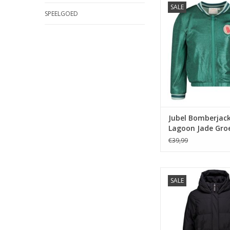
SALE
Jade Groe
SPEELGOED
TOEVOEGEN AAN WI
Jubel Bomberjack
Lagoon Jade Gro
€39,99
Garcia GJ520803_gir
SALE
60-black
TOEVOEGEN AAN WI