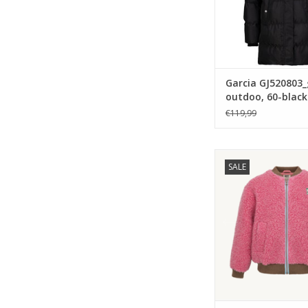
Garcia GJ520803_g
outdoo, 60-black
€119,99
Happymess Merin
SALE
jacket dusty pi
TOEVOEGEN AAN WI