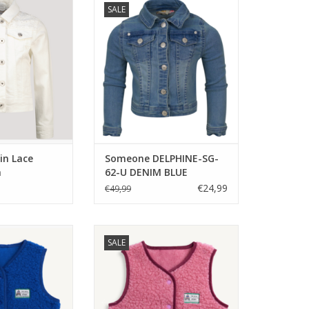
SALE
ollectie
DENIM BLUE
N WINKELWAGEN
TOEVOEGEN AAN WINKELWAGEN
in Lace
Someone DELPHINE-SG-
m
62-U DENIM BLUE
ie
€24,99
€49,99
rino wool vest
Happymess Merino wool vest
SALE
alt -
dusty pink -
N WINKELWAGEN
TOEVOEGEN AAN WINKELWAGEN