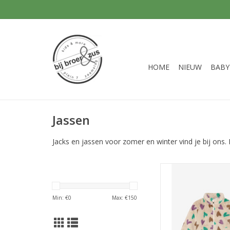
HOME
NIEUW
BABY
Jassen
Jacks en jassen voor zomer en winter vind je bij ons.
Daily7 Teddy Jacke
Sandshell
TOEVOEGEN AAN WI
Min: €
0
Max: €
150