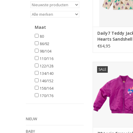
Maat
Daily7 Teddy Jac
80
Hearts Sandshell
86/92
€64,95
98/104
110/116
Z8 Lucia Foxy v
122/128
SALE
134/140
TOEVOEGEN AAN WI
146/152
158/164
170/176
NIEUW
BABY