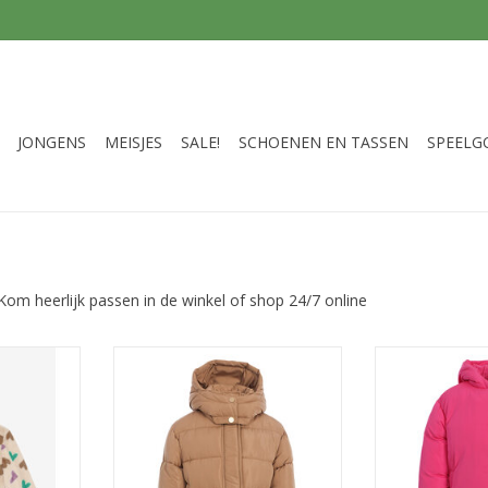
JONGENS
MEISJES
SALE!
SCHOENEN EN TASSEN
SPEELG
 Kom heerlijk passen in de winkel of shop 24/7 online
t Hearts
Looxs 10sixteen padded jacket
Little Looxs L
SAND STORM
TOEVOEGEN AA
NKELWAGEN
TOEVOEGEN AAN WINKELWAGEN