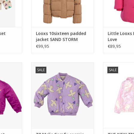
ket
Looxs 10sixteen padded
Little Looxs 
jacket SAND STORM
Love
€99,95
€89,95
iolet
Z8 Melis Comfy cosmic mini
THE NEW TNSola
SALE
SALE
f
NKELWAGEN
TOEVOEGEN AAN WINKELWAGEN
TOEVOEGEN AA