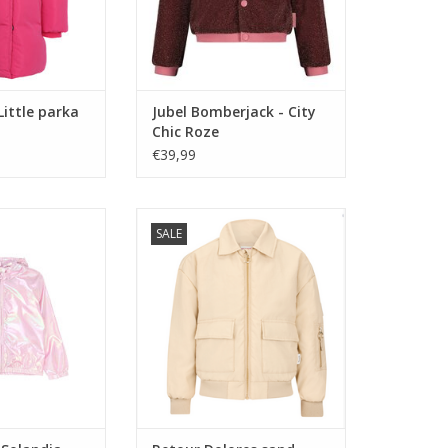
Little parka
Jubel Bomberjack - City
Chic Roze
€39,99
ndia Jacket Sea
Retour Dolores sand
SALE
og
TOEVOEGEN AAN WINKELWAGEN
N WINKELWAGEN