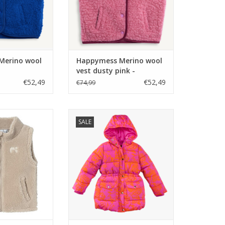
Merino wool
Happymess Merino wool
vest dusty pink -
€52,49
€52,49
€74,99
FEN NREG TEDDY
Z8 Rosalia Pinky promise/AOP
SALE
ure Cashmere
TOEVOEGEN AAN WINKELWAGEN
N WINKELWAGEN