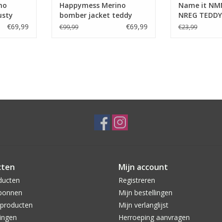
no
Happymess Merino
Name it NM
usty
bomber jacket teddy
NREG TEDDY
brown -
Pure Cashm
€69,99
€69,99
€99,99
€23,99
cten
Mijn account
ducten
Registreren
bonnen
Mijn bestellingen
producten
Mijn verlanglijst
ingen
Herroeping aanvragen