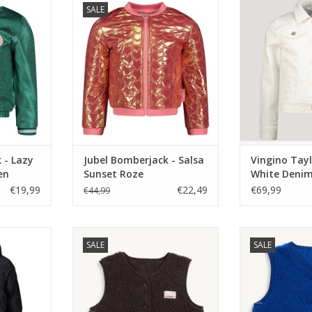
SALE
n
Roze
feestc
NKELWAGEN
TOEVOEGEN AAN WINKELWAGEN
TOEVOEGEN AA
 - Lazy
Jubel Bomberjack - Salsa
Vingino Tayl
en
Sunset Roze
White Deni
feestcollect
€19,99
€22,49
€69,99
€44,99
ls outdoo,
Happymess Merino wool vest
Happymess Me
SALE
SALE
chocolate brown -
cob
NKELWAGEN
TOEVOEGEN AAN WINKELWAGEN
TOEVOEGEN AA