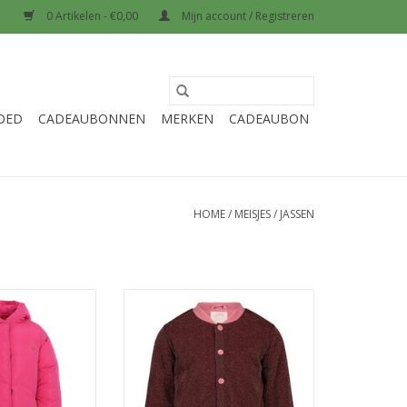
0 Artikelen - €0,00
Mijn account / Registreren
OED
CADEAUBONNEN
MERKEN
CADEAUBON
HOME
/
MEISJES
/
JASSEN
ittle parka Love
Jubel Bomberjack - City Chic Roze
N WINKELWAGEN
TOEVOEGEN AAN WINKELWAGEN