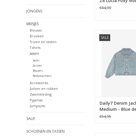
Z8 Lucia Foxy vio
€64,99
JONGENS
MEISJES
Blouses
Daily7 Denim Jacket
Broeken
SALE
Blue denim s
Truien en vesten
T-shirts
TOEVOEGEN AAN WI
Jassen
Jacks
Jassen
Blazers
Bodywarmers
Accessoires
Jurken en rokken
Zwemkleding
Pyjamas
Daily7 Denim Jac
Jumpsuits
Medium - Blue d
ss26
€54,95
SALE!
SCHOENEN EN TASSEN
Jubel Bomberjack - L