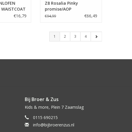
NLOFEN
Z8 Rosalia Pinky
 WAISTCOAT
promise/AOP
ere
€16,79
€66,49
€94,99
1
2
3
4
Bij Broer & Zus
Kids & more, Plein 7 Zaamslag
0115 690215
info@bijbroerenzus.nl