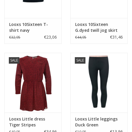
Looxs 10Sixteen T-
Looxs 10Sixteen
shirt navy
G.dyed twill jog skirt
Medium brown
€23,06
€31,46
€32,95
€44,95
SALE
SALE
Looxs Little dress
Looxs Little leggings
Tiger Stripes
Duck Green
€34,96
€13,96
€49,95
€19,95