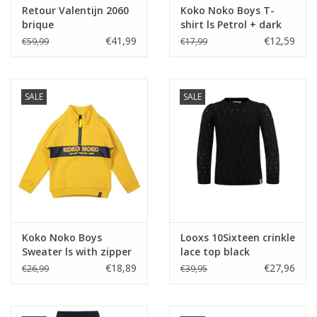
Retour Valentijn 2060
Koko Noko Boys T-
brique
shirt ls Petrol + dark
grey
€41,99
€12,59
€59,99
€17,99
SALE
SALE
Koko Noko Boys
Looxs 10Sixteen crinkle
Sweater ls with zipper
lace top black
Ochre
€18,89
€27,96
€26,99
€39,95