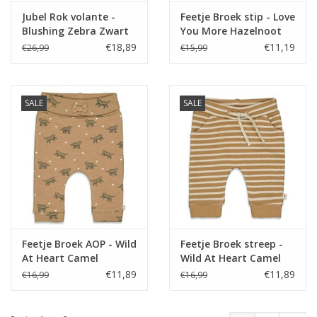
Jubel Rok volante -
Feetje Broek stip - Love
Blushing Zebra Zwart
You More Hazelnoot
€18,89
€11,19
€26,99
€15,99
SALE
SALE
Feetje Broek AOP - Wild
Feetje Broek streep -
At Heart Camel
Wild At Heart Camel
€11,89
€11,89
€16,99
€16,99