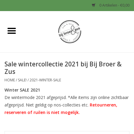
0 Artikelen - €0,00
Home
Nieuw
Sale wintercollectie 2021 bij Bij Broer &
Baby
Zus
Jongens
HOME
/
SALE!
/
2021-WINTER-SALE
Winter SALE 2021
Meisjes
De wintermode 2021 afgeprijsd. *Alle items zijn online zichtbaar
afgeprijsd. Niet geldig op nos-collecties etc.
Retourneren,
reserveren of ruilen is niet mogelijk.
Sale!
Schoenen en Tassen