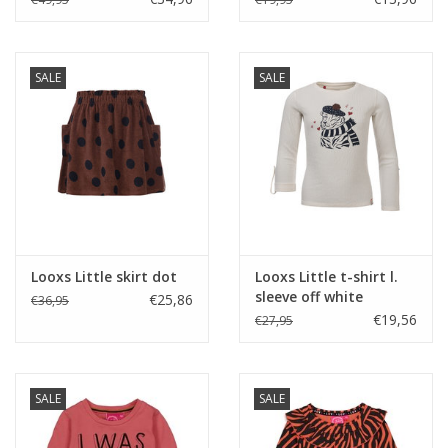
SALE
SALE
Looxs Little skirt dot
Looxs Little t-shirt l.
sleeve off white
€25,86
€36,95
€19,56
€27,95
SALE
SALE