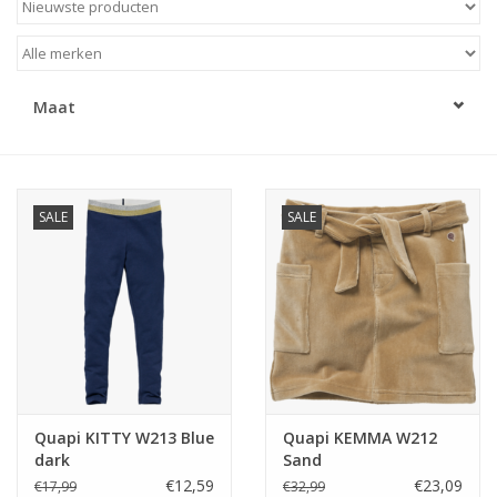
Speelgoed
Maat
Cadeaubonnen
Merken
SALE
SALE
Cadeaubon
Quapi KITTY W213 Blue
Quapi KEMMA W212
dark
Sand
€12,59
€23,09
€17,99
€32,99