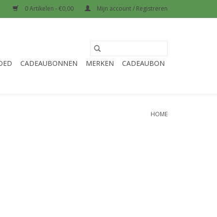
0 Artikelen - €0,00
Mijn account / Registreren
OED
CADEAUBONNEN
MERKEN
CADEAUBON
HOME