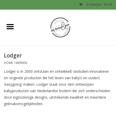
0 Artikelen - €0,00
Home
Nieuw
Lodger
Baby
HOME
/
MERKEN
Jongens
Lodger is in 2000 ontstaan en ontwikkelt sindsdien innovatieve
en originele producten die het leven van baby’s en ouders
Meisjes
‘easygoing’ maken. Lodger staat voor slim ontworpen
babyproducten van Nederlandse bodem die zich onderscheiden
door eigenzinnige designs, uitstekende kwaliteit en meerdere
Sale!
gebruiksmogelijkheden.
Schoenen en Tassen