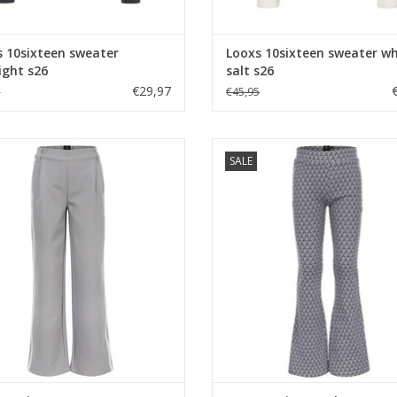
 10sixteen sweater
Looxs 10sixteen sweater wh
ight s26
salt s26
€29,97
5
€45,95
 10sixteen Pants Mouse grey s26
Looxs 10sixteen Flare pants Patte
SALE
EVOEGEN AAN WINKELWAGEN
TOEVOEGEN AAN WINKELWA