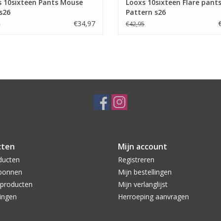
s 10sixteen Pants Mouse
Looxs 10sixteen Flare pant
s26
Pattern s26
€34,97
5
€42,95
cten
Mijn account
ducten
Registreren
bonnen
Mijn bestellingen
producten
Mijn verlanglijst
ingen
Herroeping aanvragen