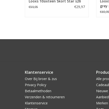
Looxs 10sixteen Skort Star s26
Loox
grey 
€29,97
€59,95
€69,9
Klantenservice
Produ
Over Bij broer & zus
Alle pro
Privacy Policy
Cadeau
Betaalmethoden
Nieuwe 
Verzenden & retourneren
Aanbied
Klantenservice
Merken