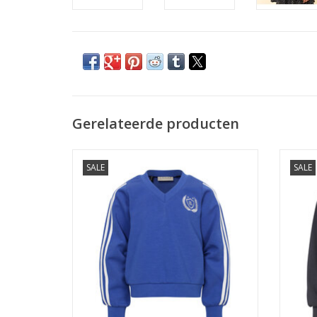
Gerelateerde producten
Looxs 10sixteen V neck sweater Ultra
Loox
SALE
SALE
Marine s26
TO
TOEVOEGEN AAN WINKELWAGEN