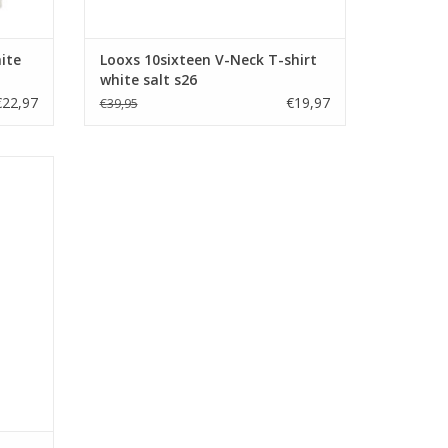
ite
Looxs 10sixteen V-Neck T-shirt
white salt s26
€22,97
€19,97
€39,95
rn s26
GEN