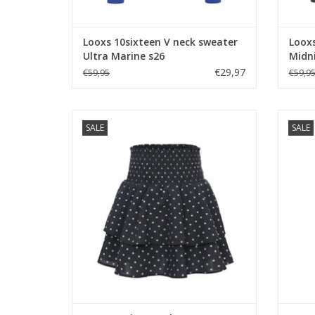
Looxs 10sixteen V neck sweater
Looxs
Ultra Marine s26
Midn
€29,97
€59,95
€59,9
Looxs 10sixteen Skort Star s26
Looxs
SALE
SALE
TOEVOEGEN AAN WINKELWAGEN
TO