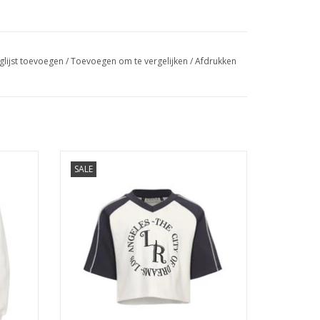
glijst toevoegen
/
Toevoegen om te vergelijken
/
Afdrukken
lt s26
Looxs 10sixteen V-Neck T-shirt white salt
SALE
s26
GEN
TOEVOEGEN AAN WINKELWAGEN