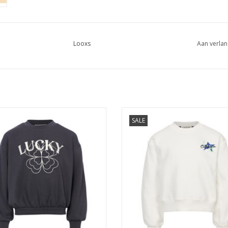
Looxs
Aan verlan
s 10sixteen sweater Midnight s26
Looxs 10sixteen sweater white sa
SALE
EVOEGEN AAN WINKELWAGEN
TOEVOEGEN AAN WINKELWA