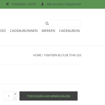
0 Artikelen - €0,00
Mijn account / Registreren
OED
CADEAUBONNEN
MERKEN
CADEAUBON
HOME
/
10SIXTEEN BLOUSE STAR S26
+
TOEVOEGEN AAN WINKELWAGEN
-