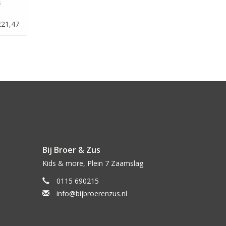
s
€21,47
Bij Broer & Zus
Kids & more, Plein 7 Zaamslag
0115 690215
info@bijbroerenzus.nl