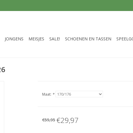
JONGENS
MEISJES
SALE!
SCHOENEN EN TASSEN
SPEELG
26
Maat:
*
€29,97
€59,95