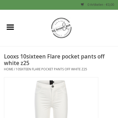
0 Artikelen - €0,00
Home
Nieuw
Looxs 10sixteen Flare pocket pants off
Baby
white z25
HOME
/
10SIXTEEN FLARE POCKET PANTS OFF WHITE Z25
Jongens
Meisjes
Sale!
Schoenen en Tassen