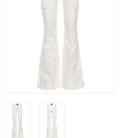
Speelgoed
Cadeaubonnen
Merken
Cadeaubon