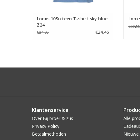
Looxs 10Sixteen T-shirt sky blue
Looxs
Z24
€69,9
€24,46
€34,95
Klantenservice
Produ
Over Bij broer & zus
Alle pro
Privacy Policy
Cadeau
Betaalmethoden
Nieuwe 