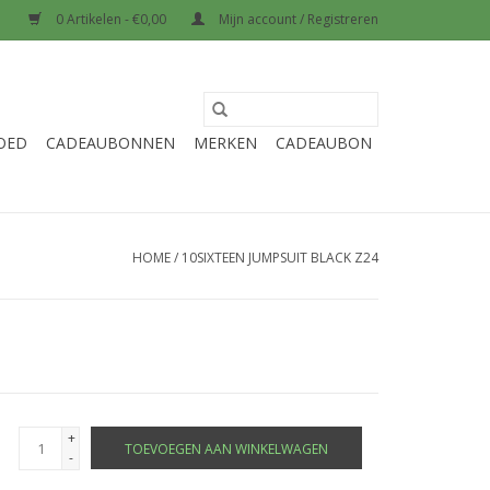
0 Artikelen - €0,00
Mijn account / Registreren
OED
CADEAUBONNEN
MERKEN
CADEAUBON
HOME
/
10SIXTEEN JUMPSUIT BLACK Z24
+
TOEVOEGEN AAN WINKELWAGEN
-