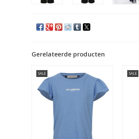
Gerelateerde producten
Looxs 10Sixteen T-shirt sky blue Z24
SALE
SALE
TOEVOEGEN AAN WINKELWAGEN
TO