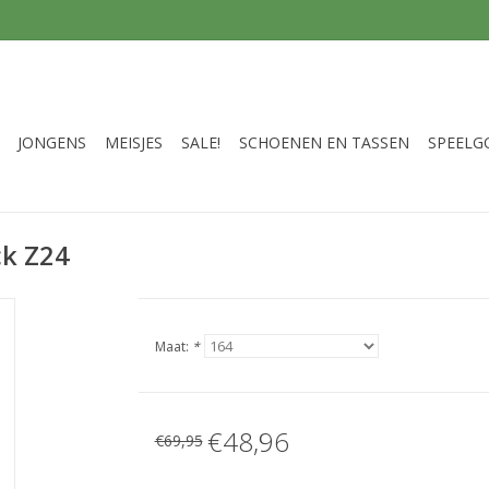
JONGENS
MEISJES
SALE!
SCHOENEN EN TASSEN
SPEELG
ck Z24
Maat:
*
€48,96
€69,95