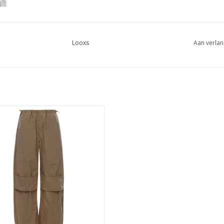
Looxs
Aan verlan
Looxs 10Sixteen pants earth
EVOEGEN AAN WINKELWAGEN