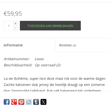
€59,95
+
TOEVOEGEN AAN WINKELWAGEN
-
Informatie
Reviews
(0)
Artikelnummer:
Looxs
Beschikbaarheid:
Op voorraad
(2)
La vie Bohème, super nice deze maxi rok voor de warme dagen.
Zachte katoenen slub jersey die heerlijk draagt op een zomerse
dag. Gesmockte taileband. Rok valt halverweg het onderbeen.
Draag met een slipper.
Laatse maat 152