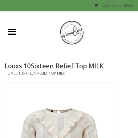
0 Artikelen - €0,00
Home
Nieuw
Looxs 10Sixteen Relief Top MILK
Baby
HOME
/
10SIXTEEN RELIEF TOP MILK
Jongens
Meisjes
Sale!
Schoenen en Tassen