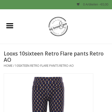
0 Artikelen - €0,00
Home
Nieuw
Looxs 10sixteen Retro Flare pants Retro
Baby
AO
HOME
/
10SIXTEEN RETRO FLARE PANTS RETRO AO
Jongens
Meisjes
Sale!
Schoenen en Tassen