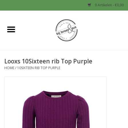
0 Artikelen - €0,00
Home
Nieuw
Looxs 10Sixteen rib Top Purple
Baby
HOME
/
10SIXTEEN RIB TOP PURPLE
Jongens
Meisjes
Sale!
Schoenen en Tassen