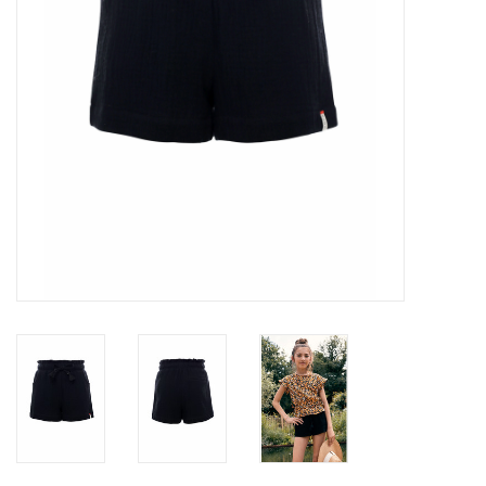
Speelgoed
Cadeaubonnen
Merken
Cadeaubon