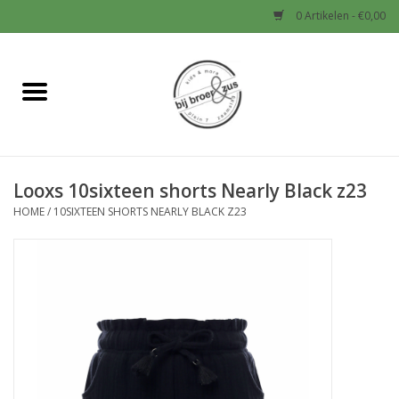
0 Artikelen - €0,00
Home
Nieuw
Looxs 10sixteen shorts Nearly Black z23
Baby
HOME
/
10SIXTEEN SHORTS NEARLY BLACK Z23
Jongens
Meisjes
Sale!
Schoenen en Tassen