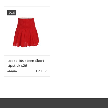
SALE
Looxs 10sixteen Skort
Lipstick s26
€29,97
€59,95