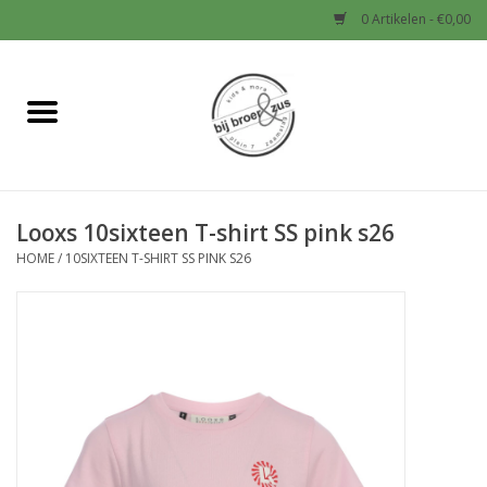
0 Artikelen - €0,00
Home
Nieuw
Looxs 10sixteen T-shirt SS pink s26
Baby
HOME
/
10SIXTEEN T-SHIRT SS PINK S26
Jongens
Meisjes
Sale!
Schoenen en Tassen