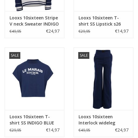
Looxs 10sixteen Stripe
Looxs 10sixteen T-
V neck Sweater INDIGO
shirt SS Lipstick s26
BLUE s26
€24,97
€14,97
€49,95
€29,95
SALE
SALE
Looxs 10sixteen T-
Looxs 10sixteen
shirt SS INDIGO BLUE
Interlock wideleg
s26
Pants INDIGO BLUE s26
€14,97
€24,97
€29,95
€49,95