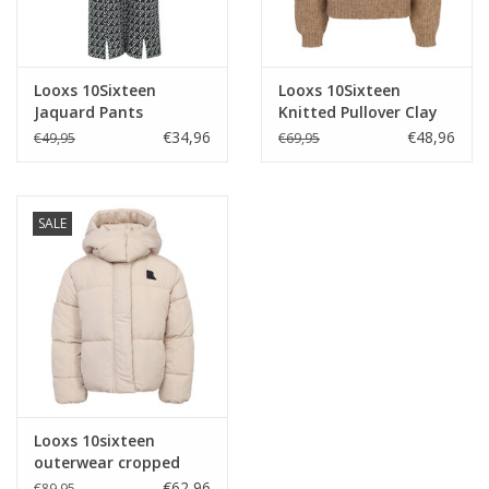
Looxs 10Sixteen
Looxs 10Sixteen
Jaquard Pants
Knitted Pullover Clay
CloverJaquard
€34,96
€48,96
€49,95
€69,95
SALE
Looxs 10sixteen
outerwear cropped
jacket Pebble
€62,96
€89,95