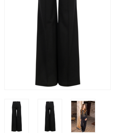
Speelgoed
Cadeaubonnen
Merken
Cadeaubon