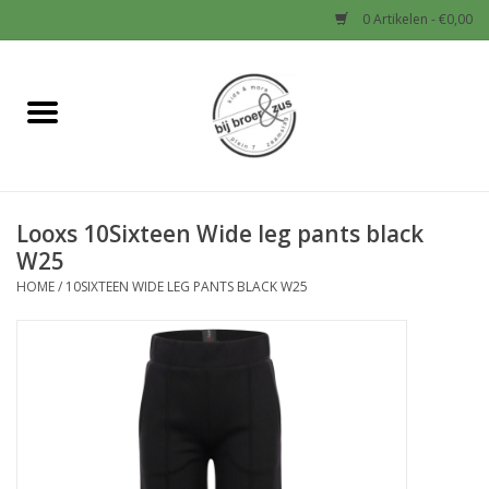
0 Artikelen - €0,00
Home
Nieuw
Looxs 10Sixteen Wide leg pants black
Baby
W25
HOME
/
10SIXTEEN WIDE LEG PANTS BLACK W25
Jongens
Meisjes
Sale!
Schoenen en Tassen