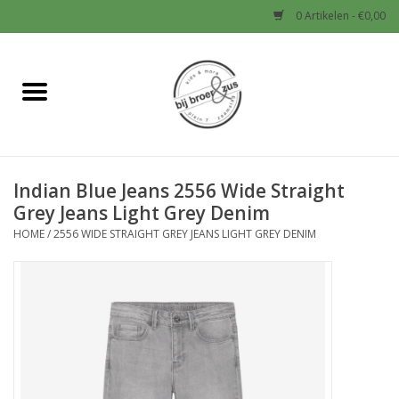
0 Artikelen - €0,00
Home
Nieuw
Indian Blue Jeans 2556 Wide Straight
Baby
Grey Jeans Light Grey Denim
HOME
/
2556 WIDE STRAIGHT GREY JEANS LIGHT GREY DENIM
Jongens
Meisjes
Sale!
Schoenen en Tassen