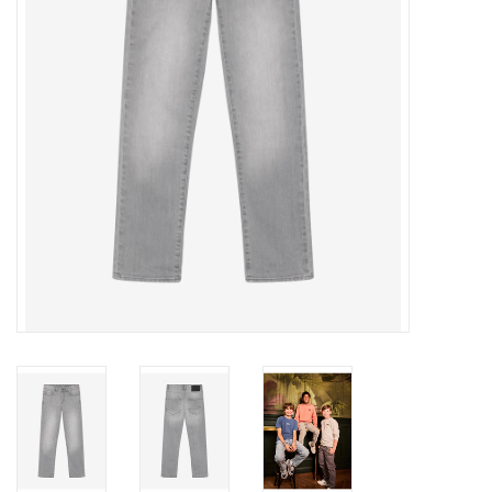
Speelgoed
Cadeaubonnen
Merken
Cadeaubon