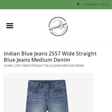
0 Artikelen - €0,00
Home
Nieuw
Indian Blue Jeans 2557 Wide Straight
Baby
Blue Jeans Medium Denim
HOME
/
2557 WIDE STRAIGHT BLUE JEANS MEDIUM DENIM
Jongens
Meisjes
Sale!
Schoenen en Tassen