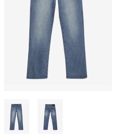
Speelgoed
Cadeaubonnen
Merken
Cadeaubon