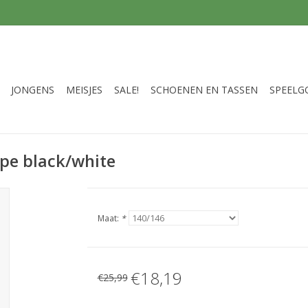
JONGENS
MEISJES
SALE!
SCHOENEN EN TASSEN
SPEELG
ipe black/white
Maat:
*
€18,19
€25,99