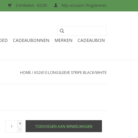
0 Artikelen - €0,00
Mijn account / Registreren
OED
CADEAUBONNEN
MERKEN
CADEAUBON
HOME
/
A52610 LONGSLEEVE STRIPE BLACK/WHITE
+
TOEVOEGEN AAN WINKELWAGEN
-