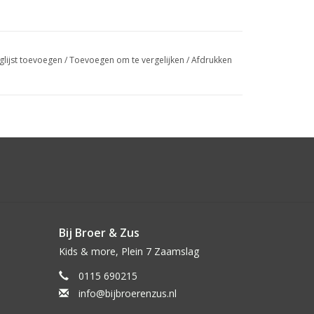
glijst toevoegen
/
Toevoegen om te vergelijken
/
Afdrukken
Bij Broer & Zus
Kids & more, Plein 7 Zaamslag
0115 690215
info@bijbroerenzus.nl