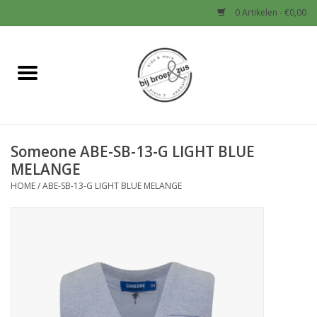
0 Artikelen - €0,00
Home
Nieuw
Someone ABE-SB-13-G LIGHT BLUE
Baby
MELANGE
HOME
/
ABE-SB-13-G LIGHT BLUE MELANGE
Jongens
Meisjes
Sale!
Schoenen en Tassen