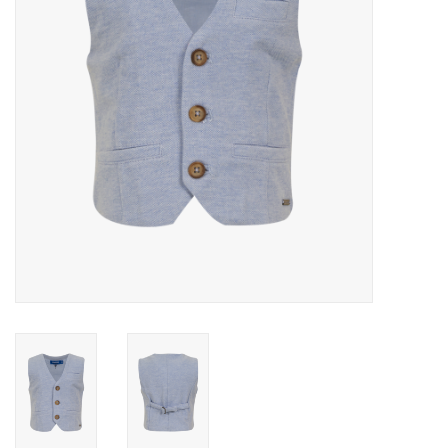
Speelgoed
Cadeaubonnen
Merken
Cadeaubon