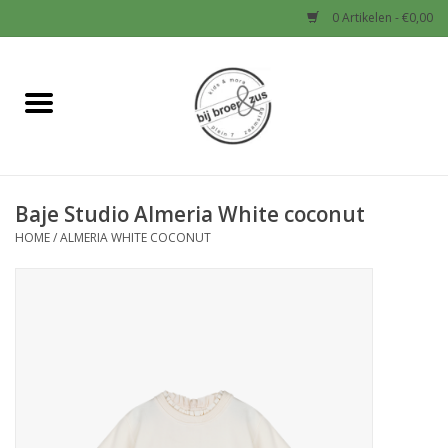
0 Artikelen - €0,00
Home
Nieuw
Baje Studio Almeria White coconut
Baby
HOME
/
ALMERIA WHITE COCONUT
Jongens
Meisjes
Sale!
Schoenen en Tassen