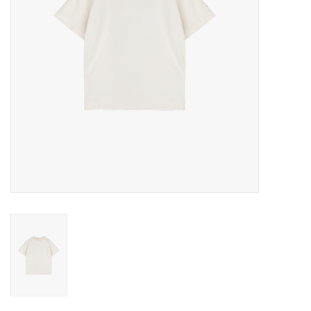
Speelgoed
Cadeaubonnen
Merken
Cadeaubon