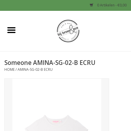
0 Artikelen - €0,00
Home
Nieuw
Someone AMINA-SG-02-B ECRU
Baby
HOME
/
AMINA-SG-02-B ECRU
Jongens
Meisjes
Sale!
Schoenen en Tassen