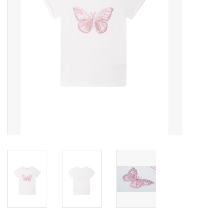
Speelgoed
Cadeaubonnen
Merken
Cadeaubon