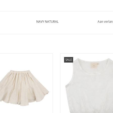
NAVY NATURAL
Aan verlan
 NATURAL Faith skirt with heart
NAVY NATURAL Pippa top white 
SALE
broderie
broderie
EVOEGEN AAN WINKELWAGEN
TOEVOEGEN AAN WINKELWA