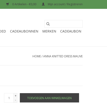
0 Artikelen - €0,00
Mijn account / Registreren
OED
CADEAUBONNEN
MERKEN
CADEAUBON
HOME
/
ANNA KNITTED DRESS MAUVE
+
TOEVOEGEN AAN WINKELWAGEN
-