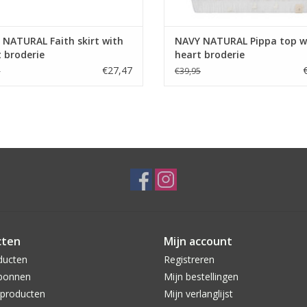
NATURAL Faith skirt with
NAVY NATURAL Pippa top w
 broderie
heart broderie
€27,47
5
€39,95
cten
Mijn account
ducten
Registreren
bonnen
Mijn bestellingen
producten
Mijn verlanglijst