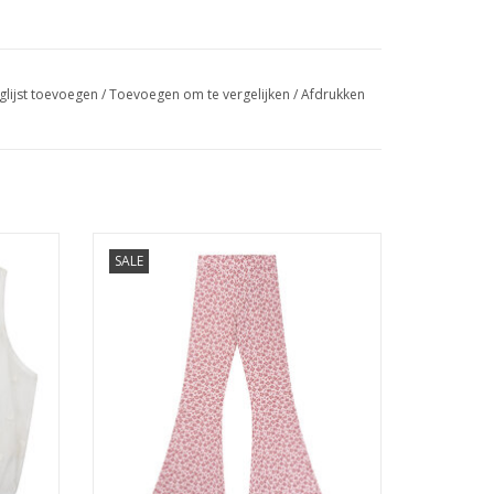
glijst toevoegen
/
Toevoegen om te vergelijken
/
Afdrukken
heart
NAVY NATURAL Be flared leopard flower
SALE
pink
GEN
TOEVOEGEN AAN WINKELWAGEN