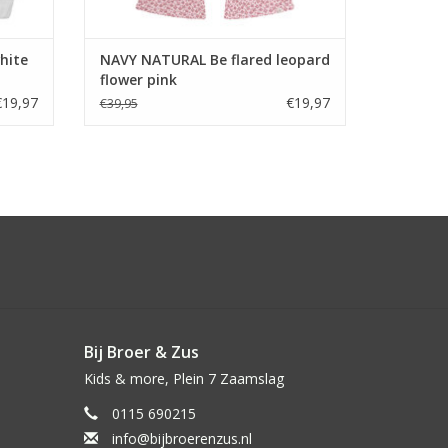
hite
NAVY NATURAL Be flared leopard
flower pink
€19,97
€19,97
€39,95
Bij Broer & Zus
Kids & more, Plein 7 Zaamslag
0115 690215
info@bijbroerenzus.nl