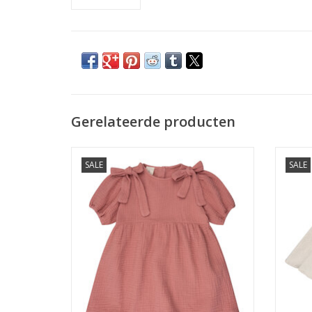
Gerelateerde producten
NAVY NATURAL Guusje bow dress dusty
NAVY
SALE
SALE
rose
TOEVOEGEN AAN WINKELWAGEN
TO