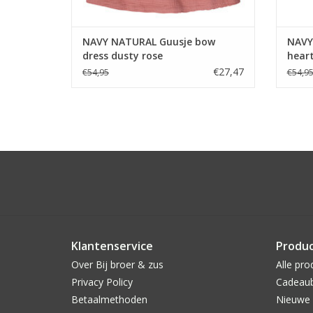
NAVY NATURAL Guusje bow
NAVY 
dress dusty rose
heart
€27,47
€54,95
€54,9
Klantenservice
Produ
Over Bij broer & zus
Alle pro
Privacy Policy
Cadeau
Betaalmethoden
Nieuwe 