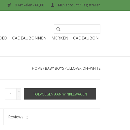
0 Artikelen - €0,00
Mijn account / Registreren
OED
CADEAUBONNEN
MERKEN
CADEAUBON
HOME
/
BABY BOYS PULLOVER OFF-WHITE
+
TOEVOEGEN AAN WINKELWAGEN
-
Reviews
(0)