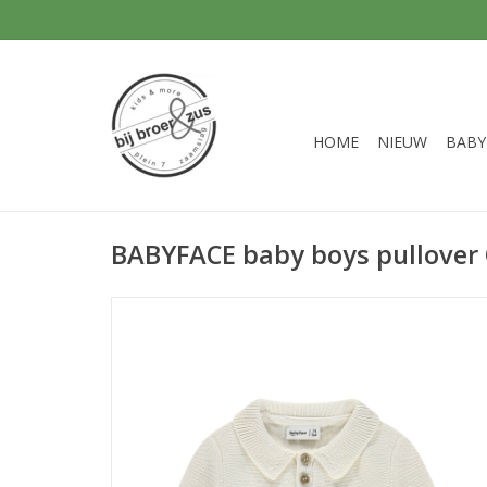
HOME
NIEUW
BABY
BABYFACE baby boys pullover 