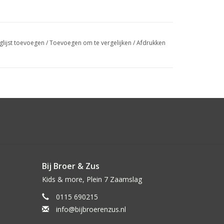
glijst toevoegen
/
Toevoegen om te vergelijken
/
Afdrukken
Bij Broer & Zus
Kids & more, Plein 7 Zaamslag
0115 690215
info@bijbroerenzus.nl