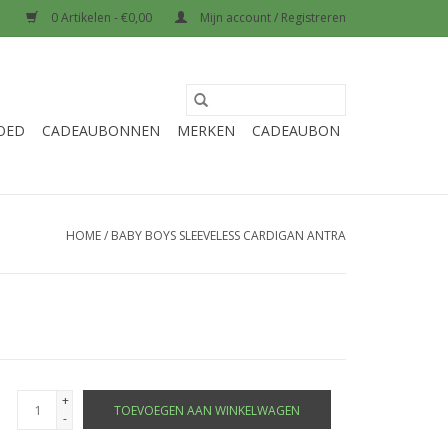
0 Artikelen - €0,00
Mijn account / Registreren
OED
CADEAUBONNEN
MERKEN
CADEAUBON
HOME
/
BABY BOYS SLEEVELESS CARDIGAN ANTRA
+
TOEVOEGEN AAN WINKELWAGEN
-