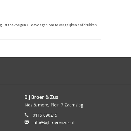
glijst toevoegen
/
Toevoegen om te vergelijken
/
Afdrukken
Bij Broer & Zus
Kids & more, Plein 7 Zaamslag
0115 690215
info@bijbroerenzus.nl