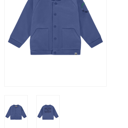
Speelgoed
Cadeaubonnen
Merken
Cadeaubon