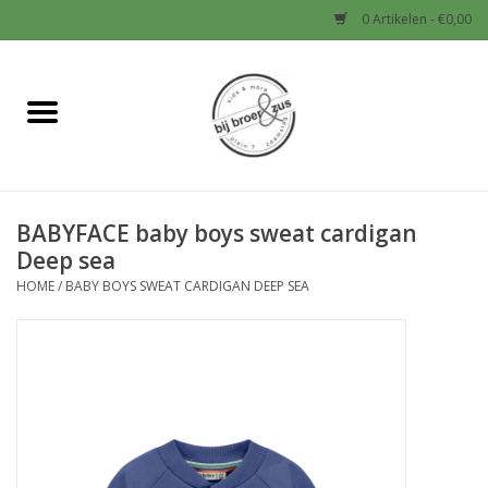
0 Artikelen - €0,00
Home
Nieuw
BABYFACE baby boys sweat cardigan
Baby
Deep sea
HOME
/
BABY BOYS SWEAT CARDIGAN DEEP SEA
Jongens
Meisjes
Sale!
Schoenen en Tassen