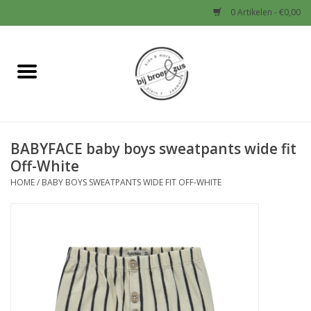
0 Artikelen - €0,00
Home
Nieuw
BABYFACE baby boys sweatpants wide fit
Baby
Off-White
HOME
/
BABY BOYS SWEATPANTS WIDE FIT OFF-WHITE
Jongens
Meisjes
Sale!
Schoenen en Tassen