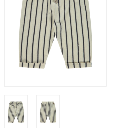
Speelgoed
Cadeaubonnen
Merken
Cadeaubon