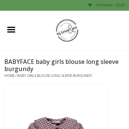
0 Artikelen - €0,00
Home
Nieuw
BABYFACE baby girls blouse long sleeve
Baby
burgundy
HOME
/
BABY GIRLS BLOUSE LONG SLEEVE BURGUNDY
Jongens
Meisjes
Sale!
Schoenen en Tassen