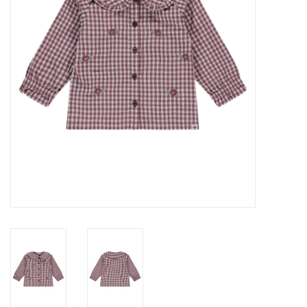
Speelgoed
Cadeaubonnen
Merken
Cadeaubon