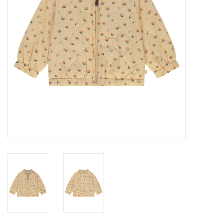
Speelgoed
Cadeaubonnen
Merken
Cadeaubon