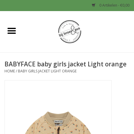
0 Artikelen - €0,00
Home
Nieuw
BABYFACE baby girls jacket Light orange
Baby
HOME
/
BABY GIRLS JACKET LIGHT ORANGE
Jongens
Meisjes
Sale!
Schoenen en Tassen