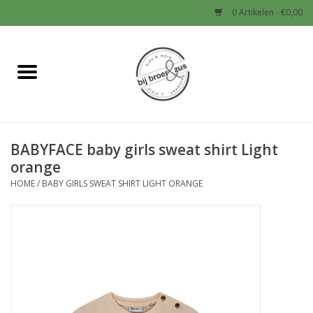
0 Artikelen - €0,00
Home
Nieuw
BABYFACE baby girls sweat shirt Light
Baby
orange
HOME
/
BABY GIRLS SWEAT SHIRT LIGHT ORANGE
Jongens
Meisjes
Sale!
Schoenen en Tassen