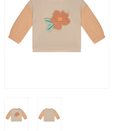
Speelgoed
Cadeaubonnen
Merken
Cadeaubon