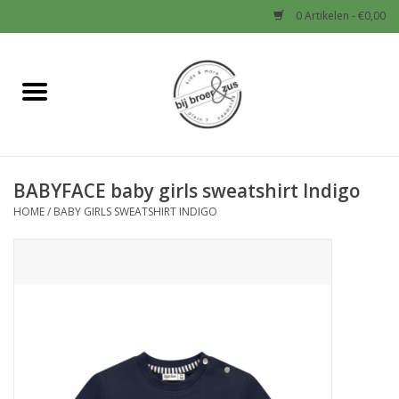
0 Artikelen - €0,00
Home
Nieuw
BABYFACE baby girls sweatshirt Indigo
Baby
HOME
/
BABY GIRLS SWEATSHIRT INDIGO
Jongens
Meisjes
Sale!
Schoenen en Tassen