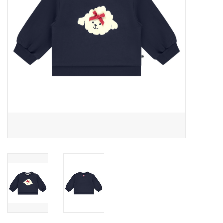
Speelgoed
Cadeaubonnen
Merken
Cadeaubon