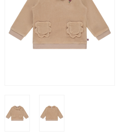
Speelgoed
Cadeaubonnen
Merken
Cadeaubon