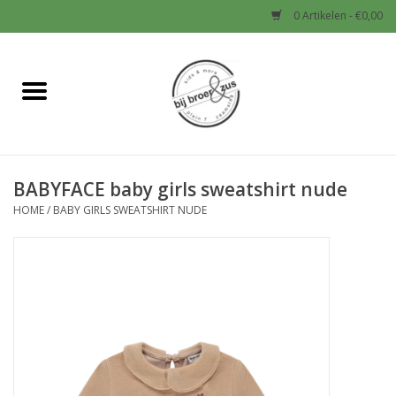
0 Artikelen - €0,00
Home
Nieuw
BABYFACE baby girls sweatshirt nude
Baby
HOME
/
BABY GIRLS SWEATSHIRT NUDE
Jongens
Meisjes
Sale!
Schoenen en Tassen