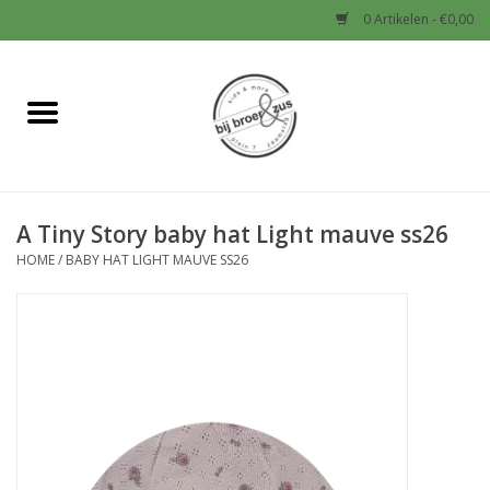
0 Artikelen - €0,00
Home
Nieuw
A Tiny Story baby hat Light mauve ss26
Baby
HOME
/
BABY HAT LIGHT MAUVE SS26
Jongens
Meisjes
Sale!
Schoenen en Tassen